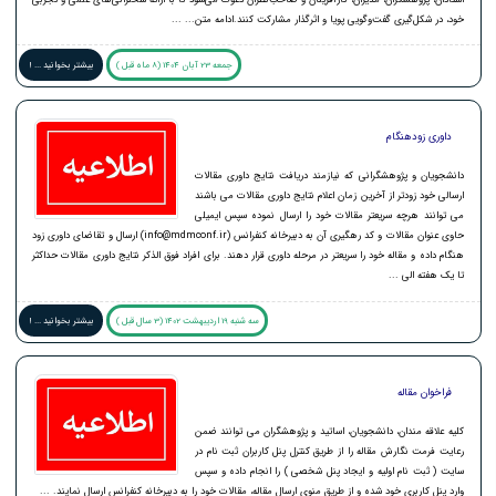
خود، در شکل‌گیری گفت‌وگویی پویا و اثرگذار مشارکت کنند.ادامه متن... ...
جمعه 23 آبان 1404 (8 ماه قبل )
بیشتر بخوانید ... !
داوری زودهنگام
دانشجویان و پژوهشگرانی که نیازمند دریافت نتایج داوری مقالات
ارسالی خود زودتر از آخرین زمان اعلام نتایج داوری مقالات می باشند
می توانند هرچه سریعتر مقالات خود را ارسال نموده سپس ایمیلی
حاوی عنوان مقالات و کد رهگیری آن به دبیرخانه کنفرانس (info@mdmconf.ir) ارسال و تقاضای داوری زود
هنگام داده و مقاله خود را سریعتر در مرحله داوری قرار دهند. برای افراد فوق الذکر نتایج داوری مقالات حداکثر
تا یک هفته الی ...
سه شنبه 19 اردیبهشت 1402 (3 سال قبل )
بیشتر بخوانید ... !
فراخوان مقاله
کلیه علاقه مندان، دانشجویان، اساتید و پژوهشگران می توانند ضمن
رعایت فرمت نگارش مقاله را از طریق کنترل پنل کاربران ثبت نام در
سایت ( ثبت نام اولیه و ایجاد پنل شخصی ) را انجام داده و سپس
وارد پنل کاربری خود شده و از طریق منوی ارسال مقاله، مقالات خود را به دبیرخانه کنفرانس ارسال نمایند. ...